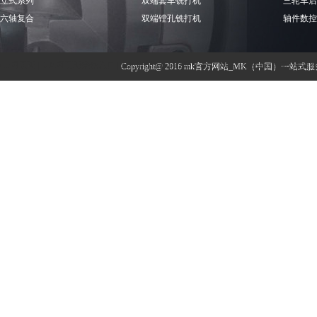
立式系列
双端套车铣打机
三轮车后
六轴复合
双端镗孔铣打机
轴件数控
mk网页版
|
MK网页版登录入口
|
MK体育/mksport体育·官方网站
|
星空app官网
|
安博
Copyright@ 2016 mk官方网站_MK（中国）一站式服务官网