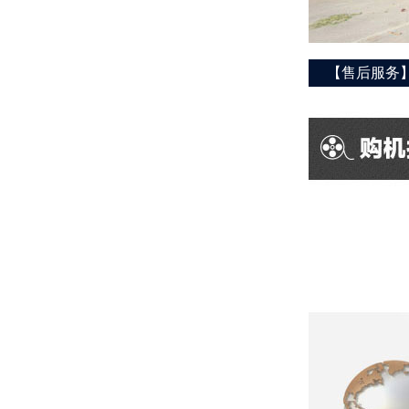
【售后服务