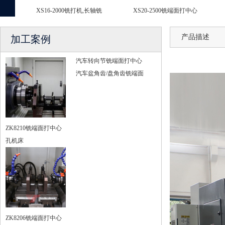
XS16-2000铣打机,长轴铣
XS20-2500铣端面打中心
产品描述
加工案例
汽车转向节铣端面打中心
汽车盆角齿/盘角齿铣端面
ZK8210铣端面打中心
孔机床
ZK8206铣端面打中心