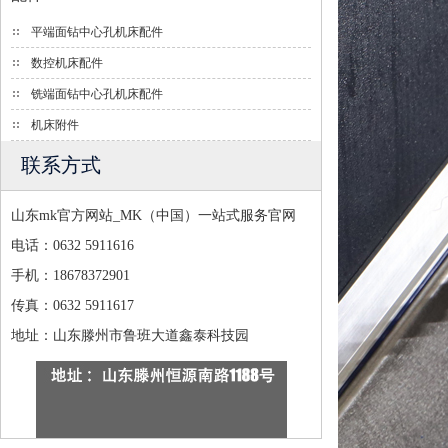
平端面钻中心孔机床配件
数控机床配件
铣端面钻中心孔机床配件
机床附件
联系方式
山东mk官方网站_MK（中国）一站式服务官网
电话：0632 5911616
手机：18678372901
传真：0632 5911617
地址：山东滕州市鲁班大道鑫泰科技园