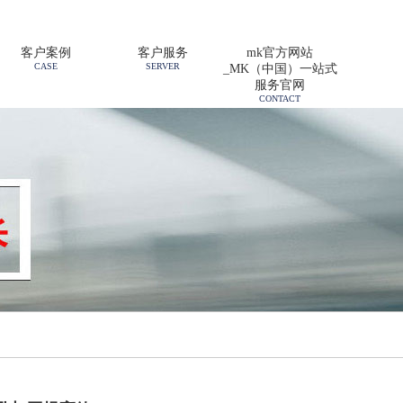
客户案例
客户服务
mk官方网站
CASE
SERVER
_MK（中国）一站式
服务官网
CONTACT