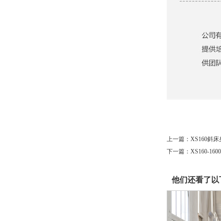
上一篇：
XS160
下一篇：
XS160-
他们还看了以