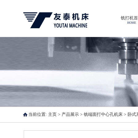
铣打机首
HOME
当前位置:
主页
>
产品展示
>
铣端面打中心孔机床
>
卧式