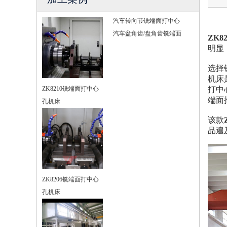
汽车转向节铣端面打中心
汽车盆角齿/盘角齿铣端面
ZK
明显，
选择
机床
ZK8210铣端面打中心
打中
端面
孔机床
该款
品遍
ZK8206铣端面打中心
孔机床