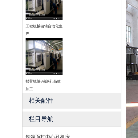
工程机械销轴自动化生
产
摇臂铣轴u钻深孔高效
加工
相关配件
栏目导航
铣端面打中心孔机床