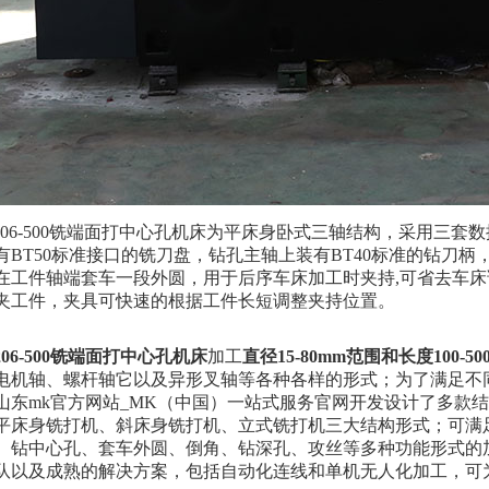
8206-500铣端面打中心孔机床为平床身卧式三轴结构，采用三
有BT50标准接口的铣刀盘，钻孔主轴上装有BT40标准的钻刀
在工件轴端套车一段外圆，用于后序车床加工时夹持,可省去车
夹工件，夹具可快速的根据工件长短调整夹持位置。
206-500铣端面打中心孔机床
加工
直径
15-80mm范围和长度100-50
电机轴、螺杆轴它以及异形叉轴等各种各样的形式；为了满足不
山东mk官方网站_MK（中国）一站式服务官网开发设计了多款
平床身铣打机、斜床身铣打机、立式铣打机三大结构形式；可满足直
、钻中心孔、套车外圆、倒角、钻深孔、攻丝等多种功能形式的
队以及成熟的解决方案，包括自动化连线和单机无人化加工，可