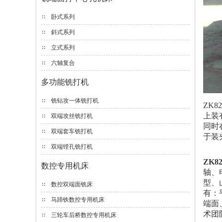
卧式系列
斜式系列
立式系列
六轴复合
多功能铣打机
铣钻攻一体铣打机
ZK
上装
双端攻丝铣打机
同时
双端套车铣打机
于装
双端镗孔铣打机
ZK8
数控专用机床
轴、
型、
数控双端面铣床
有：
马蹄铁数控专用机床
端面
术团
三轮车后桥数控专用机床