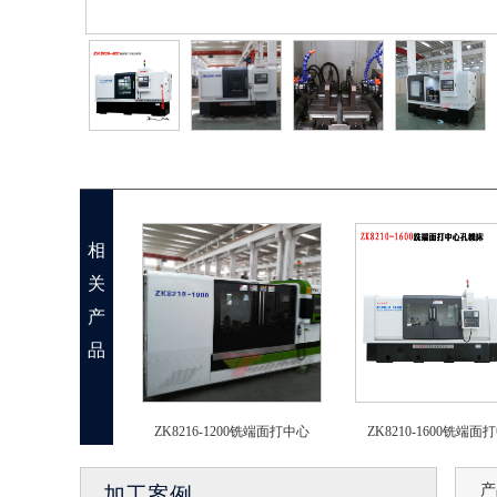
相
关
产
品
ZK8216-1200铣端面打中心
ZK8210-1600铣端面
产
加工案例