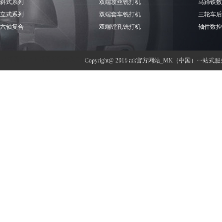
斜式系列
双端攻丝铣打机
马蹄铁数
立式系列
双端套车铣打机
三轮车后
六轴复合
双端镗孔铣打机
轴件数控
mk网页版
|
MK网页版登录入口
|
MK体育/mksport体育·官方网站
|
星空app官网
|
安博
Copyright@ 2016 mk官方网站_MK（中国）一站式服务官网