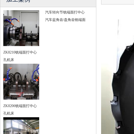
汽车转向节铣端面打中心
汽车盆角齿/盘角齿铣端面
ZK8210铣端面打中心
孔机床
ZK8206铣端面打中心
孔机床