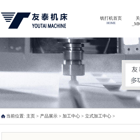
铣打机首页
关
HOME
_M
当前位置:
主页
>
产品展示
>
加工中心
>
立式加工中心
>