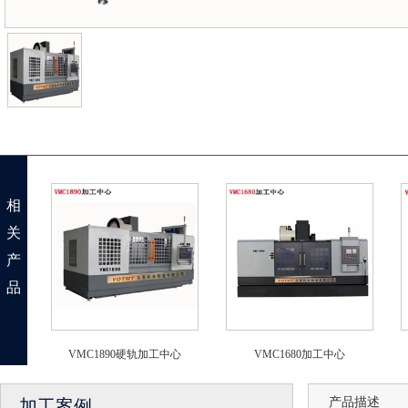
相
关
产
品
VMC1890硬轨加工中心
VMC1680加工中心
产品描述
加工案例