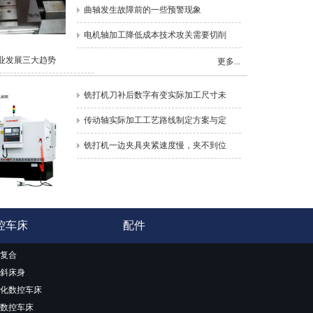
曲轴发生故障前的一些预警现象
电机轴加工降低成本技术攻关需要切削
造业发展三大趋势
更多...
铣打机刀补后数字有变实际加工尺寸未
传动轴实际加工工艺路线制定方案与定
铣打机一边夹具夹紧速度慢，夹不到位
控车床
配件
复合
斜床身
化数控车床
数控车床