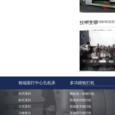
技术文章
女排奥运亚洲杯双冠背
山东mk官方网站_MK
官网用十年做好铣端面
细长轴车加工技巧端面
铣端面打中心孔机床
多功能铣打机
卧式系列
铣钻攻一体铣打机
斜式系列
双端攻丝铣打机
立式系列
双端套车铣打机
六轴复合
双端镗孔铣打机